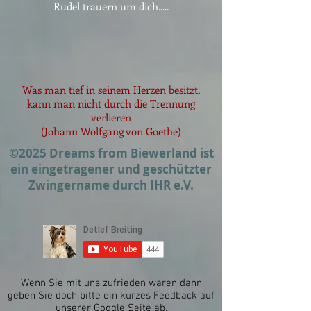
Rudel trauern um dich.....
Was man tief in seinem Herzen besitzt,
kann man nicht durch die Trennung
verlieren
(Johann Wolfgang von Goethe)
©2025 Dreams from Biewerland ist
ein eingetragener und geschützter
Zwingername durch IHR e.V.
Wenn Sie mit uns zufrieden waren dann
geben Sie doch bitte ein kurzes Feedback auf
unserer Google Seite ab.