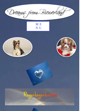
ME
NU