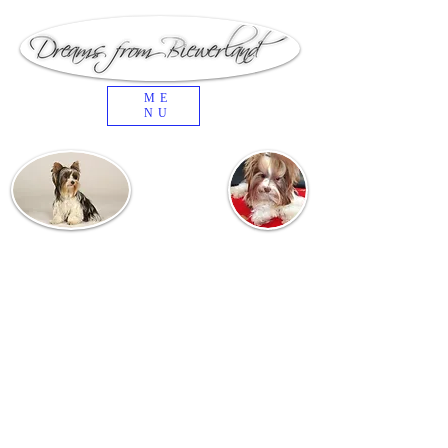
ME
NU