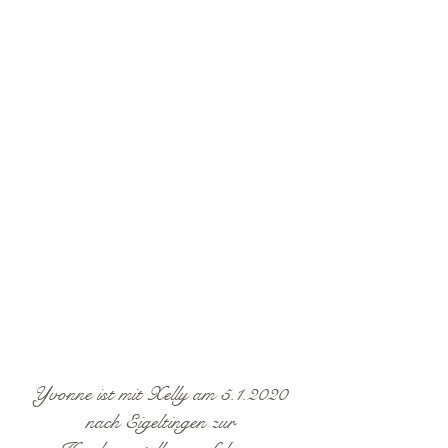
dann demnächst
wieder im Ring
präsentiert!
Yvonne ist mit Xelly am 5.1.2020
nach Eigeltingen zur